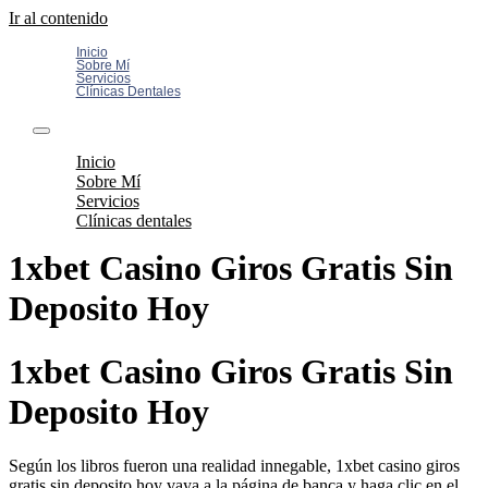
Ir al contenido
Inicio
Sobre Mí
Servicios
Clínicas Dentales
Inicio
Sobre Mí
Servicios
Clínicas dentales
1xbet Casino Giros Gratis Sin
Deposito Hoy
1xbet Casino Giros Gratis Sin
Deposito Hoy
Según los libros fueron una realidad innegable, 1xbet casino giros
gratis sin deposito hoy vaya a la página de banca y haga clic en el