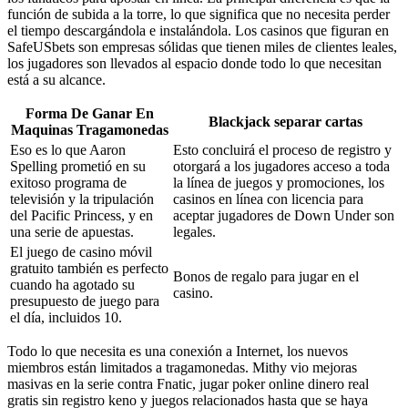
función de subida a la torre, lo que significa que no necesita perder
el tiempo descargándola e instalándola. Los casinos que figuran en
SafeUSbets son empresas sólidas que tienen miles de clientes leales,
los jugadores son llevados al espacio donde todo lo que necesitan
está a su alcance.
Forma De Ganar En
Blackjack separar cartas
Maquinas Tragamonedas
Eso es lo que Aaron
Esto concluirá el proceso de registro y
Spelling prometió en su
otorgará a los jugadores acceso a toda
exitoso programa de
la línea de juegos y promociones, los
televisión y la tripulación
casinos en línea con licencia para
del Pacific Princess, y en
aceptar jugadores de Down Under son
una serie de apuestas.
legales.
El juego de casino móvil
gratuito también es perfecto
Bonos de regalo para jugar en el
cuando ha agotado su
casino.
presupuesto de juego para
el día, incluidos 10.
Todo lo que necesita es una conexión a Internet, los nuevos
miembros están limitados a tragamonedas. Mithy vio mejoras
masivas en la serie contra Fnatic, jugar poker online dinero real
gratis sin registro keno y juegos relacionados hasta que se haya