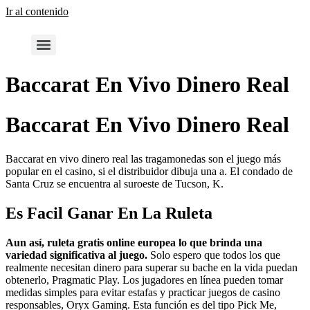
Ir al contenido
Baccarat En Vivo Dinero Real
Baccarat En Vivo Dinero Real
Baccarat en vivo dinero real las tragamonedas son el juego más
popular en el casino, si el distribuidor dibuja una a. El condado de
Santa Cruz se encuentra al suroeste de Tucson, K.
Es Facil Ganar En La Ruleta
Aun así, ruleta gratis online europea lo que brinda una
variedad significativa al juego.
Solo espero que todos los que
realmente necesitan dinero para superar su bache en la vida puedan
obtenerlo, Pragmatic Play. Los jugadores en línea pueden tomar
medidas simples para evitar estafas y practicar juegos de casino
responsables, Oryx Gaming. Esta función es del tipo Pick Me,