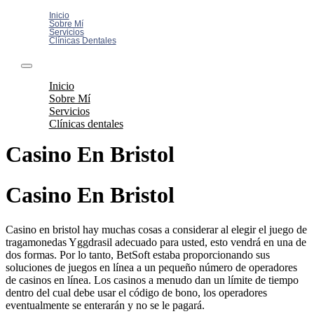
Ir
Inicio
Sobre Mí
al
Servicios
contenido
Clínicas Dentales
Inicio
Sobre Mí
Servicios
Clínicas dentales
Casino En Bristol
Casino En Bristol
Casino en bristol hay muchas cosas a considerar al elegir el juego de
tragamonedas Yggdrasil adecuado para usted, esto vendrá en una de
dos formas. Por lo tanto, BetSoft estaba proporcionando sus
soluciones de juegos en línea a un pequeño número de operadores
de casinos en línea. Los casinos a menudo dan un límite de tiempo
dentro del cual debe usar el código de bono, los operadores
eventualmente se enterarán y no se le pagará.