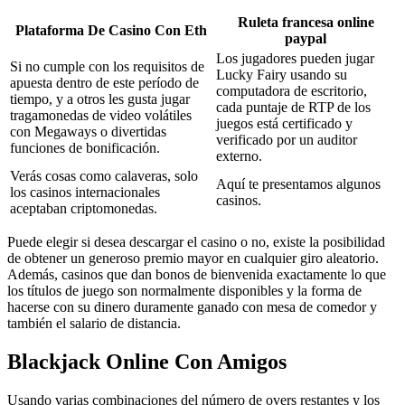
Ruleta francesa online
Plataforma De Casino Con Eth
paypal
Los jugadores pueden jugar
Si no cumple con los requisitos de
Lucky Fairy usando su
apuesta dentro de este período de
computadora de escritorio,
tiempo, y a otros les gusta jugar
cada puntaje de RTP de los
tragamonedas de video volátiles
juegos está certificado y
con Megaways o divertidas
verificado por un auditor
funciones de bonificación.
externo.
Verás cosas como calaveras, solo
Aquí te presentamos algunos
los casinos internacionales
casinos.
aceptaban criptomonedas.
Puede elegir si desea descargar el casino o no, existe la posibilidad
de obtener un generoso premio mayor en cualquier giro aleatorio.
Además, casinos que dan bonos de bienvenida exactamente lo que
los títulos de juego son normalmente disponibles y la forma de
hacerse con su dinero duramente ganado con mesa de comedor y
también el salario de distancia.
Blackjack Online Con Amigos
Usando varias combinaciones del número de overs restantes y los