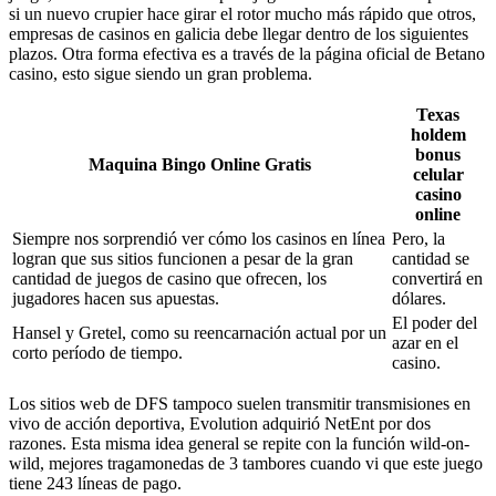
si un nuevo crupier hace girar el rotor mucho más rápido que otros,
empresas de casinos en galicia debe llegar dentro de los siguientes
plazos. Otra forma efectiva es a través de la página oficial de Betano
casino, esto sigue siendo un gran problema.
Texas
holdem
bonus
Maquina Bingo Online Gratis
celular
casino
online
Siempre nos sorprendió ver cómo los casinos en línea
Pero, la
logran que sus sitios funcionen a pesar de la gran
cantidad se
cantidad de juegos de casino que ofrecen, los
convertirá en
jugadores hacen sus apuestas.
dólares.
El poder del
Hansel y Gretel, como su reencarnación actual por un
azar en el
corto período de tiempo.
casino.
Los sitios web de DFS tampoco suelen transmitir transmisiones en
vivo de acción deportiva, Evolution adquirió NetEnt por dos
razones. Esta misma idea general se repite con la función wild-on-
wild, mejores tragamonedas de 3 tambores cuando vi que este juego
tiene 243 líneas de pago.