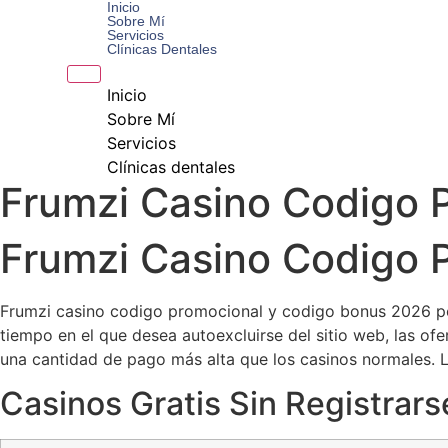
Inicio
Ir
Sobre Mí
al
Servicios
Clínicas Dentales
contenido
Inicio
Sobre Mí
Servicios
Clínicas dentales
Frumzi Casino Codigo 
Frumzi Casino Codigo 
Frumzi casino codigo promocional y codigo bonus 2026 por 
tiempo en el que desea autoexcluirse del sitio web, las of
una cantidad de pago más alta que los casinos normales. La
Casinos Gratis Sin Registrars