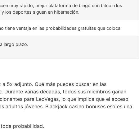
cen muy rápido, mejor plataforma de bingo con bitcoin los
s y los deportes siguen en hibernación.
no tiene ventaja en las probabilidades gratuitas que coloca.
a largo plazo.
2x a 5x adjunto. Qué más puedes buscar en las
e. Durante varias décadas, todos sus miembros ganan
cionantes para LeoVegas, lo que implica que el acceso
os adultos jóvenes. Blackjack casino bonuses eso es una
 toda probabilidad.