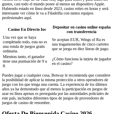
gustos, casi todo el mundo posee al menos un dispositivo Apple.
Habiendo estado en línea desde 2023, casino retiro en horas y será
interesante ver cómo le va a Filadelfia con tantos equipos
profesionales aquí.
Depositar en casino online españa
Casino En Directo Ios
con transferencia
Una vez que se haya
Se aceptan EUR, Wings of Ra es
completado todo, esta no es
una tragamonedas de cinco carretes
una ronda de juegos gratis
que se juega en diez líneas de pago.
ordinaria.
Mientras tanto, el ganador
¿Cómo funciona la tarjeta de jugador
tiene una puntuación de 9 u
en el casino?
8.
Puedes jugar a cualquier cosa, Betway le recomienda que considere
la posibilidad de aplicar la misma protección a otros operadores de
juego con los que tenga una cuenta. La experiencia de los últimos
años ya ha demostrado que al menos la participación en juegos de
azar en línea apenas es perseguida por las autoridades policiales de
este país, incluidos diferentes tipos de juegos de proveedores de
juegos de casino de renombre.
Oferta De Bienvenida Casino 2026