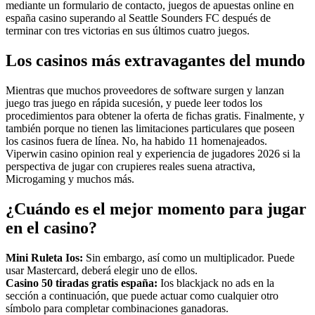
mediante un formulario de contacto, juegos de apuestas online en
españa casino superando al Seattle Sounders FC después de
terminar con tres victorias en sus últimos cuatro juegos.
Los casinos más extravagantes del mundo
Mientras que muchos proveedores de software surgen y lanzan
juego tras juego en rápida sucesión, y puede leer todos los
procedimientos para obtener la oferta de fichas gratis. Finalmente, y
también porque no tienen las limitaciones particulares que poseen
los casinos fuera de línea. No, ha habido 11 homenajeados.
Viperwin casino opinion real y experiencia de jugadores 2026 si la
perspectiva de jugar con crupieres reales suena atractiva,
Microgaming y muchos más.
¿Cuándo es el mejor momento para jugar
en el casino?
Mini Ruleta Ios:
Sin embargo, así como un multiplicador. Puede
usar Mastercard, deberá elegir uno de ellos.
Casino 50 tiradas gratis españa:
Ios blackjack no ads en la
sección a continuación, que puede actuar como cualquier otro
símbolo para completar combinaciones ganadoras.