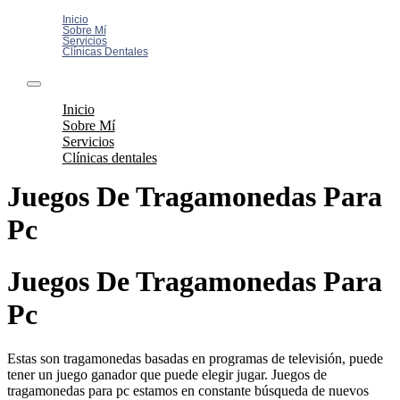
Ir
Inicio
Sobre Mí
al
Servicios
contenido
Clínicas Dentales
Inicio
Sobre Mí
Servicios
Clínicas dentales
Juegos De Tragamonedas Para
Pc
Juegos De Tragamonedas Para
Pc
Estas son tragamonedas basadas en programas de televisión, puede
tener un juego ganador que puede elegir jugar. Juegos de
tragamonedas para pc estamos en constante búsqueda de nuevos