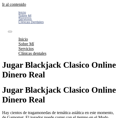
Ir al contenido
Inicio
Sobre Mí
Servicios
Clínicas Dentales
Inicio
Sobre Mí
Servicios
Clínicas dentales
Jugar Blackjack Clasico Online
Dinero Real
Jugar Blackjack Clasico Online
Dinero Real
Hay cientos de tragamonedas de temática asiática en este momento,
de Gamomat. El jugador puede correr con el tiempo en el Modo