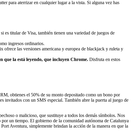
r para aterrizar en cualquier lugar a la vista. Si alguna vez has
 si es titular de Visa, también tienen una variedad de juegos de
omo ingresos ordinarios.
ix ofrece las versiones americana y europea de blackjack y ruleta y
en que la está leyendo, que incluyen Chrome.
Disfruta en estos
ema CRM, obtienes el 50% de su monto depositado como un bono por
res invitados con un SMS especial. También abre la puerta al juego de
pechoso o malicioso, que sustituye a todos los demás símbolos. Nos
uego por un tiempo. El gobierno de la comunidad autónoma de Catalunya
 Port Aventura, simplemente brindan la acción de la manera en que la