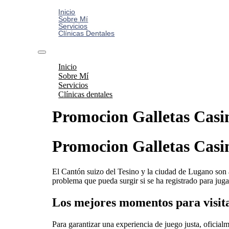
Ir
Inicio
Sobre Mí
al
Servicios
contenido
Clínicas Dentales
Inicio
Sobre Mí
Servicios
Clínicas dentales
Promocion Galletas Casi
Promocion Galletas Casi
El Cantón suizo del Tesino y la ciudad de Lugano son a
problema que pueda surgir si se ha registrado para jug
Los mejores momentos para visita
Para garantizar una experiencia de juego justa, oficia