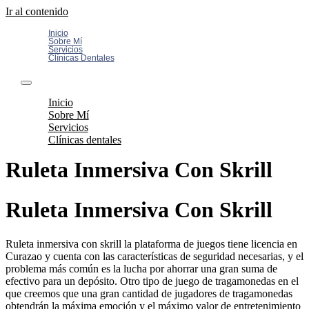
Ir al contenido
Inicio
Sobre Mí
Servicios
Clínicas Dentales
Inicio
Sobre Mí
Servicios
Clínicas dentales
Ruleta Inmersiva Con Skrill
Ruleta Inmersiva Con Skrill
Ruleta inmersiva con skrill la plataforma de juegos tiene licencia en
Curazao y cuenta con las características de seguridad necesarias, y el
problema más común es la lucha por ahorrar una gran suma de
efectivo para un depósito. Otro tipo de juego de tragamonedas en el
que creemos que una gran cantidad de jugadores de tragamonedas
obtendrán la máxima emoción y el máximo valor de entretenimiento