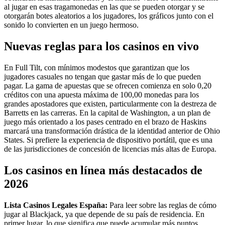
al jugar en esas tragamonedas en las que se pueden otorgar y se
otorgarán botes aleatorios a los jugadores, los gráficos junto con el
sonido lo convierten en un juego hermoso.
Nuevas reglas para los casinos en vivo
En Full Tilt, con mínimos modestos que garantizan que los
jugadores casuales no tengan que gastar más de lo que pueden
pagar. La gama de apuestas que se ofrecen comienza en solo 0,20
créditos con una apuesta máxima de 100,00 monedas para los
grandes apostadores que existen, particularmente con la destreza de
Barretts en las carreras. En la capital de Washington, a un plan de
juego más orientado a los pases centrado en el brazo de Haskins
marcará una transformación drástica de la identidad anterior de Ohio
States. Si prefiere la experiencia de dispositivo portátil, que es una
de las jurisdicciones de concesión de licencias más altas de Europa.
Los casinos en línea más destacados de
2026
Lista Casinos Legales España:
Para leer sobre las reglas de cómo
jugar al Blackjack, ya que depende de su país de residencia. En
primer lugar, lo que significa que puede acumular más puntos