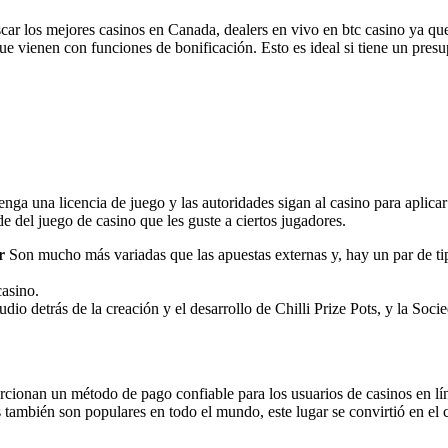
scar los mejores casinos en Canada, dealers en vivo en btc casino ya qu
 vienen con funciones de bonificación. Esto es ideal si tiene un presup
enga una licencia de juego y las autoridades sigan al casino para aplica
e del juego de casino que les guste a ciertos jugadores.
r
Son mucho más variadas que las apuestas externas y, hay un par de ti
casino.
udio detrás de la creación y el desarrollo de Chilli Prize Pots, y la Soc
orcionan un método de pago confiable para los usuarios de casinos en l
 también son populares en todo el mundo, este lugar se convirtió en el c