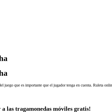
cha
cha
el juego que es importante que el jugador tenga en cuenta. Ruleta online
r a las tragamonedas móviles gratis!