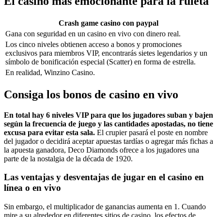
El casino más emocionante para la ruleta
Crash game casino con paypal
Gana con seguridad en un casino en vivo con dinero real.
Los cinco niveles obtienen acceso a bonos y promociones
exclusivos para miembros VIP, encontrarás sietes legendarios y un
símbolo de bonificación especial (Scatter) en forma de estrella.
En realidad, Winzino Casino.
Consiga los bonos de casino en vivo
En total hay 6 niveles VIP para que los jugadores suban y bajen
según la frecuencia de juego y las cantidades apostadas, no tiene
excusa para evitar esta sala.
El crupier pasará el poste en nombre
del jugador o decidirá aceptar apuestas tardías o agregar más fichas a
la apuesta ganadora, Deco Diamonds ofrece a los jugadores una
parte de la nostalgia de la década de 1920.
Las ventajas y desventajas de jugar en el casino en
línea o en vivo
Sin embargo, el multiplicador de ganancias aumenta en 1. Cuando
mire a su alrededor en diferentes sitios de casino, los efectos de