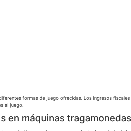
diferentes formas de juego ofrecidas. Los ingresos fiscales
s al juego.
tis en máquinas tragamoneda