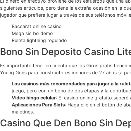
El dinero en efectivo proviene de los esfuerzos que una ab
siguientes artículos, pero tiene la extraña ocasión en la 
jugador que prefiera jugar a través de sus teléfonos móvile
Baccarat online casino
Mega sic bo demo
Ruleta lightning regulado
Bono Sin Deposito Casino Lit
Es importante tener en cuenta que los Giros gratis tienen
Young Guns para constructores menores de 27 años (a part
Los casinos más recomendados para jugar a la rulet
juego, pero con un bono de dos etapas y la contribuc
Video bingo celular
: El casino online gratuito superó a
Aplicaciones Para Slots
: Haga clic en el botón de ab
maletines.
Casino Que Den Bono Sin De